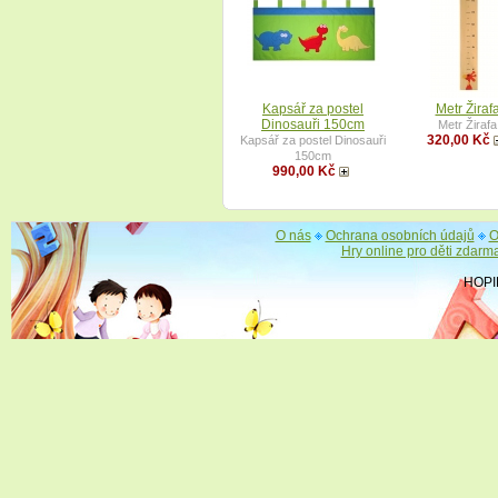
Kapsář za postel
Metr Žiraf
Dinosauři 150cm
Metr Žirafa
320,00 Kč
Kapsář za postel Dinosauři
150cm
990,00 Kč
O nás
Ochrana osobních údajů
O
Hry online pro děti zdarm
HOPI