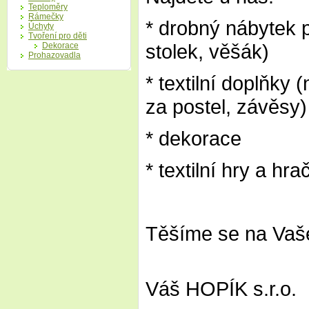
Teploměry
Rámečky
* drobný nábytek p
Úchyty
Tvoření pro děti
stolek, věšák)
Dekorace
Prohazovadla
* textilní doplňky
za postel, závěsy)
* dekorace
* textilní hry a hra
Těšíme se na Vaš
Váš HOPÍK s.r.o.