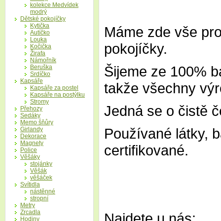
kolekce Medvídek
modrý
Dětské pokojíčky
Kytička
Máme zde vše pro 
Autíčko
Louka
pokojíčky.
Kočička
Žirafa
Námořník
Šijeme ze 100% ba
Beruška
Srdíčko
Kapsáře
takže všechny výro
Kapsáře za postel
Kapsáře na postýlku
Stromy
Jedná se o čistě č
Přehozy
Sedáky
Memo šňůry
Používané látky, ba
Girlandy
Dekorace
Magnety
certifikované.
Police
Věšáky
stojánky
Věšák
věšáček
Svítidla
nástěnné
stropní
Metry
Zrcadla
Najdete u nás:
Hodiny