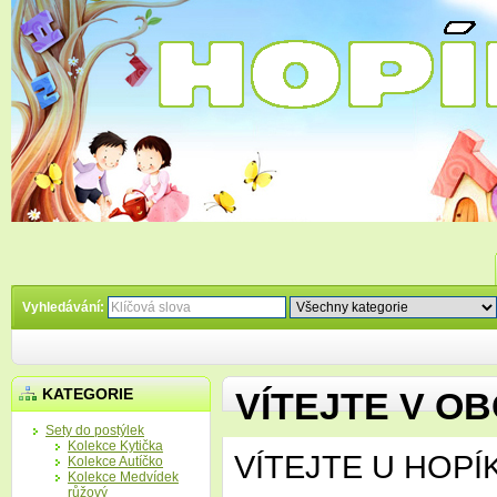
Vyhledávání:
KATEGORIE
VÍTEJTE V O
Sety do postýlek
Kolekce Kytička
VÍTEJTE U HOPÍKA
Kolekce Autíčko
Kolekce Medvídek
růžový